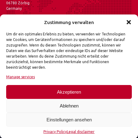
06780 Zörbig
Germany
Show on maps
Zustimmung verwalten
FLP Microfinishing numbers among the leading
Um dir ein optimales Erlebnis zu bieten, verwenden wir Technologien
manufacturers of precision grinding, lapping and
wie Cookies, um Geräteinformationen zu speichern und/oder darauf
polishing machines in Europe. In addition to the
zuzugreifen. Wenn du diesen Technologien zustimmst, können wir
automotive industry, the broad range of applications also
Daten wie das Surfverhalten oder eindeutige IDs auf dieser Website
includes aerospace technology and mechanical and
verarbeiten. Wenn du deine Zustimmung nicht erteilst oder
medical apparatus engineering.
zurückziehst, können bestimmte Merkmale und Funktionen
As a systems provider for complex precision surface
beeinträchtigt werden.
finishing, FLP Microfinishing is the only company in
Germany to offer the full range of products for the
Manage services
industrial precision grinding, lapping and polishing of flat
surfaces all in one place.
Akzeptieren
Ablehnen
Einstellungen ansehen
FLP Microfinishing GmbH © 2021 – Our Innovation is your future | All rights reserved.
Design & Layout: DREIZACK Medien
Privacy Policy
Legal disclaimer