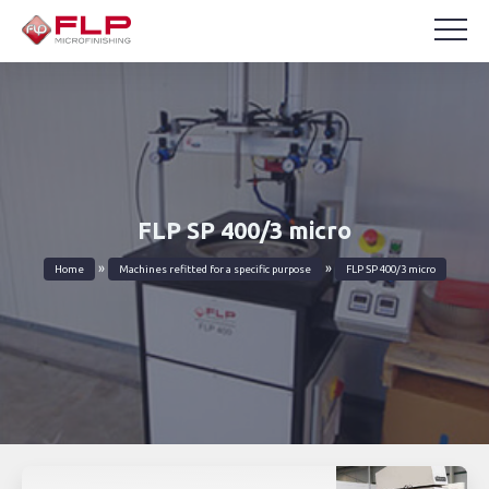
FLP SP 400/3 micro
»
»
Home
Machines refitted for a specific purpose
FLP SP 400/3 micro